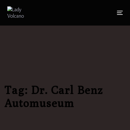
Skip
to
Togg
Skip
primary
navig
navigation
links
Skip
to
content
Tag: Dr. Carl Benz
Automuseum