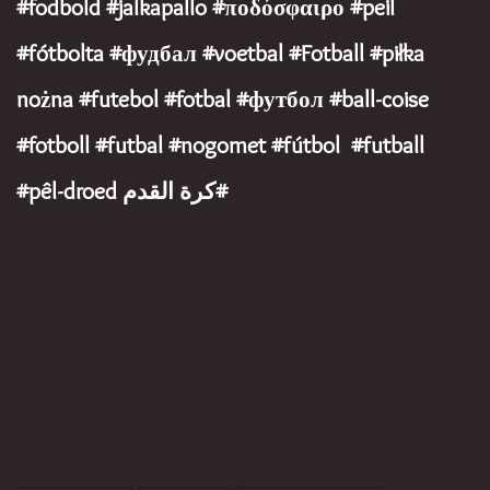
#fodbold #jalkapallo #ποδόσφαιρο #peil
#fótbolta #фудбал #voetbal #Fotball #piłka
nożna #futebol #fotbal #футбол #ball-coise
#fotboll #futbal #nogomet #fútbol #futball
#pêl-droed كرة القدم#